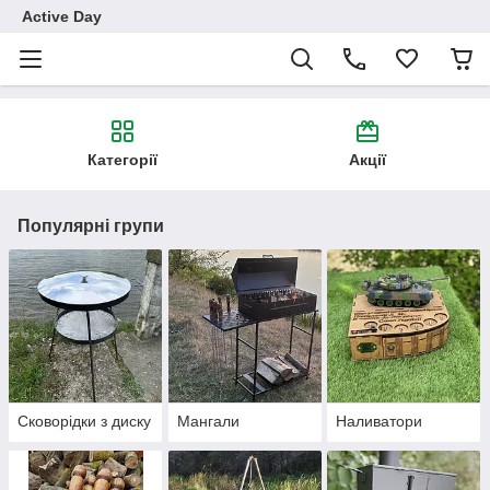
Active Day
Категорії
Акції
Популярні групи
Сковорідки з диску
Мангали
Наливатори