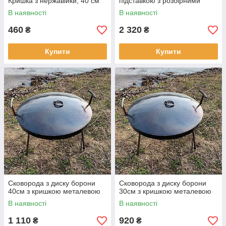
Кришка з нержавійки, 40 см
підставкою з розбірними
ніжками
В наявності
В наявності
460
2 320
₴
₴
Купити
Купити
Сковорода з диску борони
Сковорода з диску борони
40см з кришкою металевою
30см з кришкою металевою
В наявності
В наявності
1 110
920
₴
₴