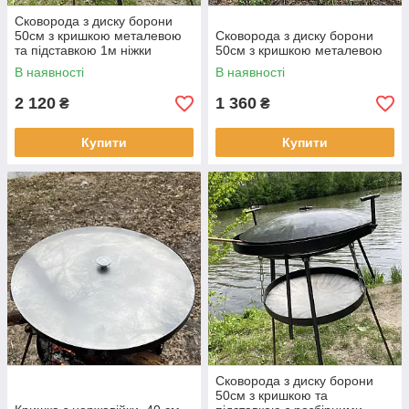
Сковорода з диску борони
50см з кришкою металевою
Сковорода з диску борони
та підставкою 1м ніжки
50см з кришкою металевою
В наявності
В наявності
2 120
1 360
₴
₴
Купити
Купити
Сковорода з диску борони
50см з кришкою та