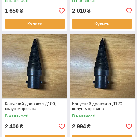
В наявності
В наявності
1 650
2 010
₴
₴
Купити
Купити
Конусний дровокол Д100,
Конусний дровокол Д120,
колун морквина
колун морквина
В наявності
В наявності
2 400
2 994
₴
₴