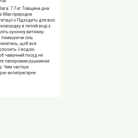
ага: 7.7 кг Товщина дна:
д o Має природне
тації o Підходить для всіх
оворідку в теплій воді з
кніть кухонну витяжку.
о помішуючи сіль.
очекатись, щоб вся
олосніть її водою.
Щоб чавунний посуд не
айте паперовим рушником
і. Чим частіше
дне антипригарне