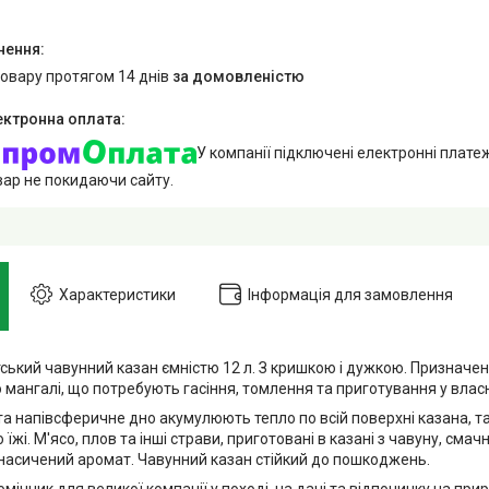
товару протягом 14 днів
за домовленістю
У компанії підключені електронні плате
вар не покидаючи сайту.
Характеристики
Інформація для замовлення
тський чавунний казан ємністю 12 л. З кришкою і дужкою. Призначе
о мангалі, що потребують гасіння, томлення та приготування у влас
 та напівсферичне дно акумулюють тепло по всій поверхні казана, 
їжі. М'ясо, плов та інші страви, приготовані в казані з чавуну, смачн
насичений аромат. Чавунний казан стійкий до пошкоджень.
мічник для великої компанії у поході, на дачі та відпочинку на прир