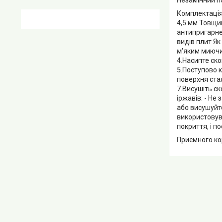
Комплектація:
4,5 мм Товщин
антипригарне 
видів плит Як
м'яким миючим
4.Насипте ско
5.Поступово к
поверхня стал
7.Висушіть ск
іржавів: - Не
або висушуйте
використовув
покриття, і п
Приємного ко