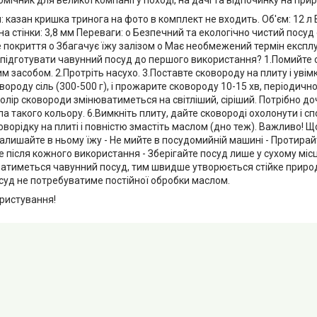
 казан кришка тринога на фото в комплект не входить. Об'єм: 12 л В
а стінки: 3,8 мм Переваги: o Безпечний та екологічно чистий посу
покриття o Збагачує їжу залізом o Має необмежений термін експлуа
 підготувати чавунний посуд до першого використання? 1.Помийте ск
 засобом. 2.Протріть насухо. 3.Поставте сковороду на плиту і увім
вороду сіль (300-500 г), і прожарите сковороду 10-15 хв, періодичн
олір сковороди змінюватиметься на світліший, сіріший. Потрібно д
а такого кольору. 6.Вимкніть плиту, дайте сковороді охолонути і сп
оворідку на плиті і повністю змастіть маслом (дно теж). Важливо! 
 залишайте в ньому їжу - Не мийте в посудомийній машині - Протир
 після кожного використання - Зберігайте посуд лише у сухому місц
атиметься чавунний посуд, тим швидше утворюється стійке приро
осуд не потребуватиме постійної обробки маслом.
ристування!