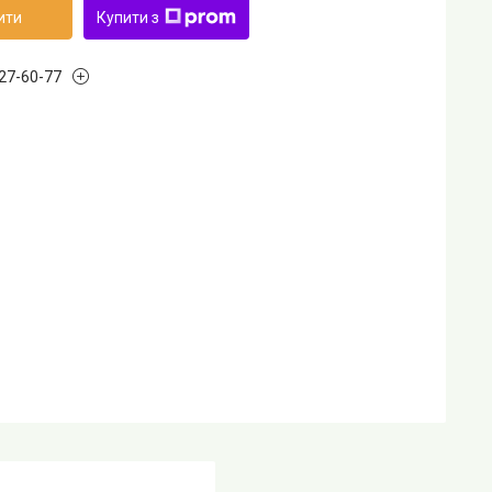
ити
Купити з
727-60-77