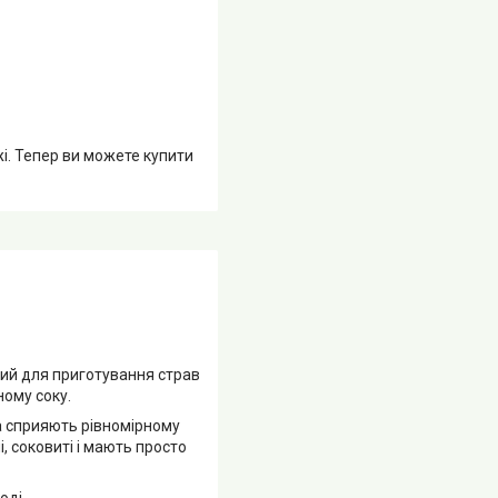
жі. Тепер ви можете купити
ний для приготування страв
ному соку.
та сприяють рівномірному
і, соковиті і мають просто
оді.