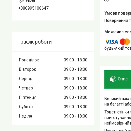
+380995108647
повернення 
Графік роботи
будь-який то
Понеділок
09:00
18:00
Вівторок
09:00
18:00
Середа
09:00
18:00
Опис
Четвер
09:00
18:00
Пʼятниця
09:00
18:00
Великий азіа
на багатті аб
Субота
09:00
18:00
Товсті стінки
Неділя
09:00
18:00
приготуванню 
неймовірний 
Незамінний по