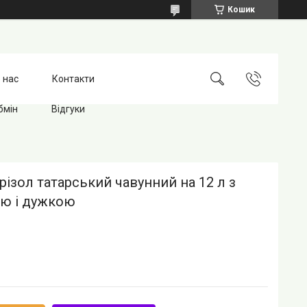
Кошик
 нас
Контакти
бмін
Відгуки
різол татарський чавунний на 12 л з
ю і дужкою