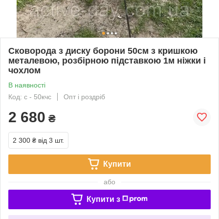
Сковорода з диску борони 50см з кришкою
металевою, розбірною підставкою 1м ніжки і
чохлом
В наявності
Код: с - 50кчс
Опт і роздріб
2 680
₴
2 300 ₴
від 3 шт.
Купити
або
Купити з