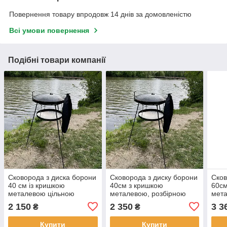
Повернення товару впродовж 14 днів за домовленістю
Всі умови повернення
Подібні товари компанії
Сковорода з диска борони
Сковорода з диску борони
Сков
40 см із кришкою
40см з кришкою
60см
металевою цільною
металевою, розбірною
мета
підставкою 1 м ніжки та
підставкою 1м ніжки і
підс
2 150
2 350
3 3
₴
₴
чохлом
чохлом
чох
Купити
Купити