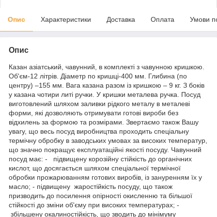
Опис
Характеристики
Доставка
Оплата
Умови п
Опис
Казан азіатський, чавунний, в комплекті з чавунною кришкою.
Об'єм-12 літрів. Діаметр по кришці-400 мм. Глибина (по
центру) –155 мм. Вага казана разом із кришкою – 9 кг. З боків
у казана чотири литі ручки. У кришки металева ручка. Посуд
виготовлений шляхом заливки рідкого металу в металеві
форми, які дозволяють отримувати готові вироби без
відхилень за формою та розмірами. Звертаємо також Вашу
увагу, що весь посуд виробництва проходить спеціальну
термічну обробку в заводських умовах за високих температур,
що значно покращує експлуатаційні якості посуду. Чавунний
посуд має: - підвищену корозійну стійкість до органічних
кислот, що досягається шляхом спеціальної термічної
обробки прожарюванням готових виробів, із зануренням їх у
масло; - підвищену жаростійкість посуду, що також
призводить до посилення опірності окисленню та більшої
стійкості до зміни об'єму при високих температурах; -
збільшену окалиностійкість, що зводить до мінімуму