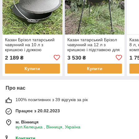
Казан Брізол татарський
Казан татарський Брізол
Каза
чавунний на 10 л з
чавунний на 12 л з
8 л,
кришкою і дужкою
кришкою і підставкою для
комп
вогню
кри
2 189
3 530
1 7
₴
₴
Купити
Купити
Про нас
100% позитивних з 39 відгуків за рік
Працює з 20.02.2023
м. Вінниця
вул.Келецька , Вінниця, Україна
Контакти