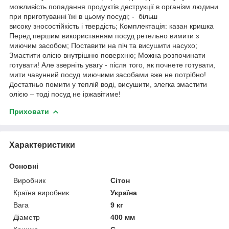
можливість попадання продуктів деструкції в організм людини
при приготуванні їжі в цьому посуді; - більш
високу зносостійкість і твердість; Комплектація: казан кришка
Перед першим використанням посуд ретельно вимити з
миючим засобом; Поставити на піч та висушити насухо;
Змастити олією внутрішню поверхню; Можна розпочинати
готувати! Але зверніть увагу - після того, як почнете готувати,
мити чавунний посуд миючими засобами вже не потрібно!
Достатньо помити у теплій воді, висушити, злегка змастити
олією – тоді посуд не іржавітиме!
Приховати
Характеристики
Основні
Виробник
Сітон
Країна виробник
Україна
Вага
9 кг
Діаметр
400 мм