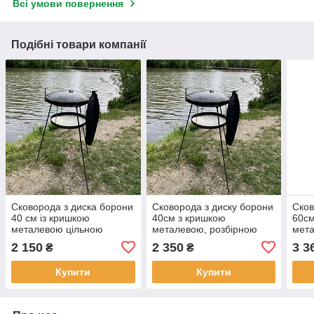
Всі умови повернення
Подібні товари компанії
Сковорода з диска борони
Сковорода з диску борони
Сков
40 см із кришкою
40см з кришкою
60см
металевою цільною
металевою, розбірною
мета
підставкою 1 м ніжки та
підставкою 1м ніжки і
підс
2 150
2 350
3 3
₴
₴
чохлом
чохлом
чох
Купити
Купити