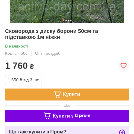
Сковорода з диску борони 50см та
підставкою 1м ніжки
В наявності
Код: с - 50с
Опт і роздріб
1 760
₴
1 650 ₴
від 3 шт.
Купити
або
Купити з
Що таке купити з Пром?