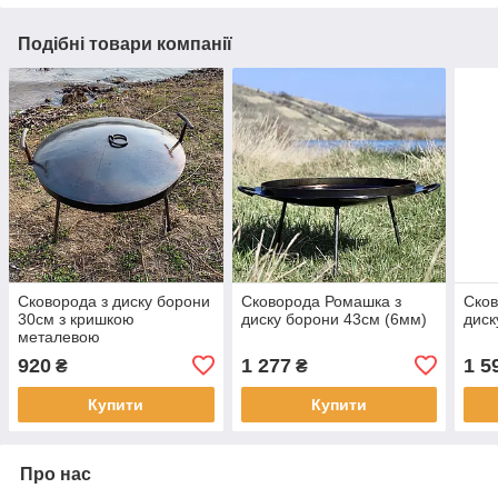
Подібні товари компанії
Сковорода з диску борони
Сковорода Ромашка з
Сков
30см з кришкою
диску борони 43см (6мм)
диск
металевою
920
1 277
1 5
₴
₴
Купити
Купити
Про нас