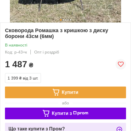
Сковорода Ромашка з кришкою з диску
борони 43см (6мм)
В наявності
Код: р-43+к
Опт і роздріб
1 487
₴
1 399 ₴
від 3 шт.
Купити
або
Купити з
Що таке купити з Пром?