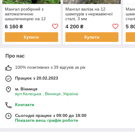
Мангал розбірний з
Мангал валіза на 12
Манг
автоматичною
шампурів з нержавіючої
шамп
шашличницею на 12
сталі, 3 мм
стал
шампурів
6 160
4 200
5 8
₴
₴
Купити
Купити
Про нас
100% позитивних з 39 відгуків за рік
Працює з 20.02.2023
м. Вінниця
вул.Келецька , Вінниця, Україна
Контакти
Сьогодні працює з 09:00 до 18:00
Показати весь графік роботи