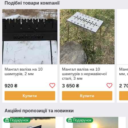
Подібні товари компанії
Мангал валіза на 10
Мангал валіза на 10
Манг
шампурів, 2 мм
шампурів з нержавіючої
мм, 
сталі, 3 мм
920
3 650
2 7
₴
₴
Купити
Купити
Акційні пропозиції та новинки
Подарунок
Подарунок