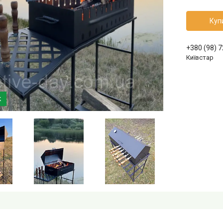
Куп
+380 (98) 
Київстар
к