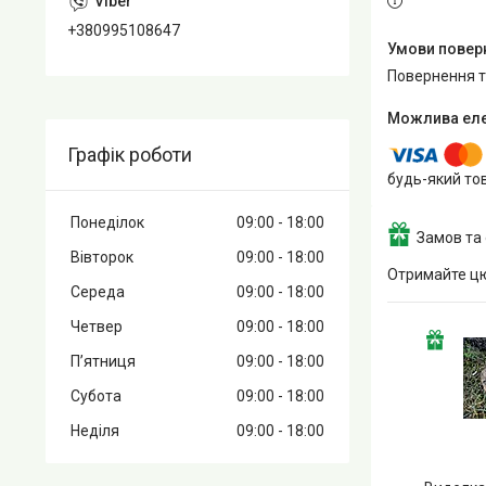
+380995108647
повернення 
Графік роботи
будь-який то
Понеділок
09:00
18:00
Замов та
Вівторок
09:00
18:00
Отримайте цю
Середа
09:00
18:00
Четвер
09:00
18:00
Пʼятниця
09:00
18:00
Субота
09:00
18:00
Неділя
09:00
18:00