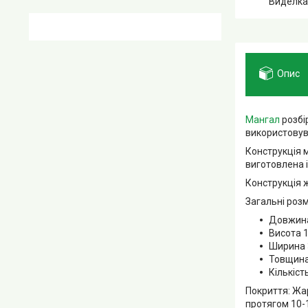
Виделка
Опис
Мангал
розбі
використовува
Конструкція 
виготовлена 
Конструкція ж
Загальні роз
Довжина
Висота 
Ширина 
Товщина
Кількість
Покриття: Жа
протягом 10-