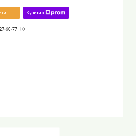
ити
Купити з
727-60-77