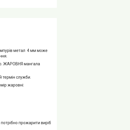
ампурів метал 4 мм може
ння.
ою. ЖАРОВНЯ мангала
й термін служби.
мір жаровні:
потрібно прожарити виріб