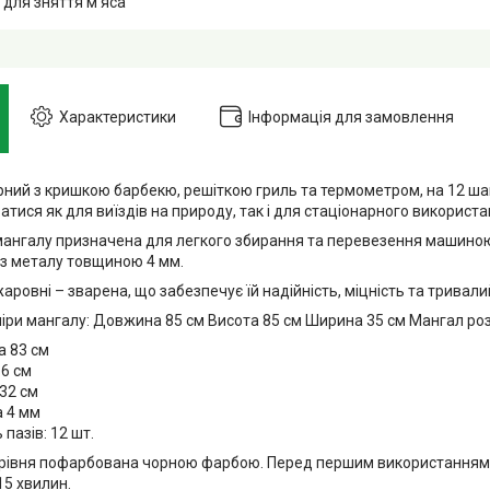
 для зняття м'яса
Характеристики
Інформація для замовлення
рний з кришкою барбекю, решіткою гриль та термометром, на 12 ш
тися як для виїздів на природу, так і для стаціонарного використа
мангалу призначена для легкого збирання та перевезення машин
із металу товщиною 4 мм.
аровні – зварена, що забезпечує їй надійність, міцність та тривали
міри мангалу: Довжина 85 см Висота 85 см Ширина 35 см Мангал роз
 83 см
16 см
32 см
 4 мм
 пазів: 12 шт.
рівня пофарбована чорною фарбою. Перед першим використанням 
15 хвилин.