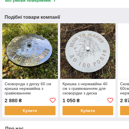
Всі умови повернення
Подібні товари компанії
Сковорода з диску 60 см
Кришка з нержавійки 40
Сков
кришка нержавійка з
см з гравіюванням для
60см
гравіюванням
сковорідки з диска
нерж
2 880
1 050
2 8
₴
₴
Купити
Купити
Про нас