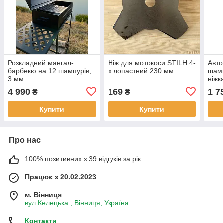
Розкладний мангал-
Ніж для мотокоси STILH 4-
Авто
барбекю на 12 шампурів,
х лопастний 230 мм
шамп
3 мм
ніжк
шир
4 990
169
1 7
₴
₴
Купити
Купити
Про нас
100% позитивних з 39 відгуків за рік
Працює з 20.02.2023
м. Вінниця
вул.Келецька , Вінниця, Україна
Контакти