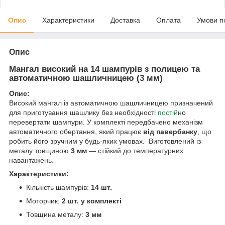
Опис
Характеристики
Доставка
Оплата
Умови п
Опис
Мангал високий на 14 шампурів з полицею та
автоматичною шашличницею (3 мм)
Опис:
Високий мангал із автоматичною шашличницею призначений
для приготування шашлику без необхідності
постій
но
перевертати шампури. У комплекті передбачено механізм
автоматичного обертання, який працює
від павербанку
, що
робить його зручним у будь-яких умовах. Виготовлений із
металу товщиною
3 мм
— стійкий до температурних
навантажень.
Характеристики:
Кількість шампурів:
14 шт.
Моторчик:
2
шт. у комплекті
Товщина металу:
3 мм