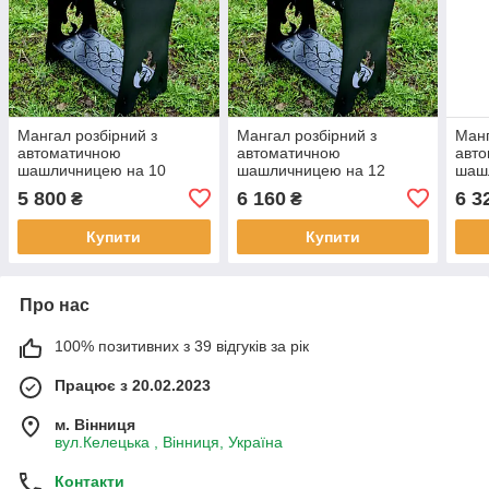
Мангал розбірний з
Мангал розбірний з
Манг
автоматичною
автоматичною
авт
шашличницею на 10
шашличницею на 12
шаш
шампурів
шампурів
шам
5 800
6 160
6 3
₴
₴
Купити
Купити
Про нас
100% позитивних з 39 відгуків за рік
Працює з 20.02.2023
м. Вінниця
вул.Келецька , Вінниця, Україна
Контакти