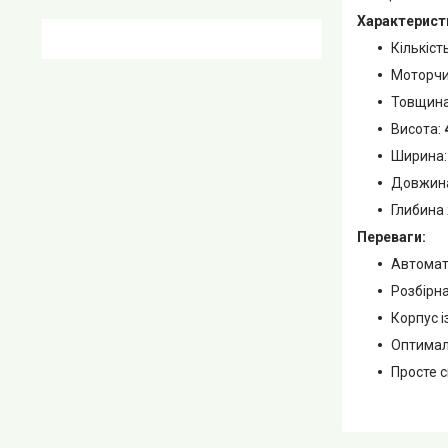
Характерист
Кількіст
Моторчи
Товщина
Висота:
Ширина
Довжин
Глибина
Переваги:
Автомат
Розбірна
Корпус і
Оптималь
Просте 