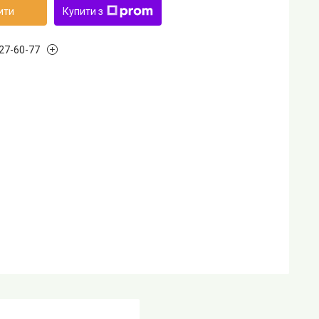
ити
Купити з
727-60-77