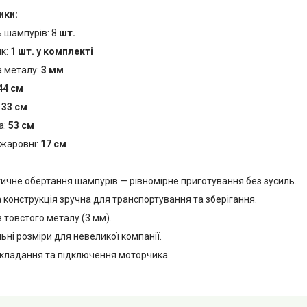
ики:
ь шампурів: 8
шт.
к:
1 шт. у комплекті
 металу:
3 мм
44 см
:
33 см
а:
53 см
 жаровні:
17 см
ичне обертання шампурів — рівномірне приготування без зусиль.
 конструкція зручна для транспортування та зберігання.
з товстого металу (3 мм).
ні розміри для невеликої компанії.
складання та підключення моторчика.