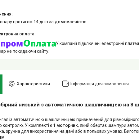
товару протягом 14 днів
за домовленістю
У компанії підключені електронні плате
вар не покидаючи сайту.
Характеристики
Інформація для замовлення
збірний низький з автоматичною шашличницею на 8 ша
нгал із автоматичною шашличницею призначений для рівномірног
о контролю. У комплекті є
1 моторчик
, який обертає шампури авто
а, зручна для використання на дачі або в польових умовах. Вигото
мм
.