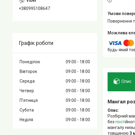
+380995108647
повернення 
Графік роботи
будь-який то
Понеділок
09:00
18:00
Вівторок
09:00
18:00
Середа
09:00
18:00
Опис
Четвер
09:00
18:00
Пʼятниця
09:00
18:00
Мангал ро
Субота
09:00
18:00
Опис:
Розбірний ма
Неділя
09:00
18:00
без
пості
йног
мангалу низьк
товщиною
3 