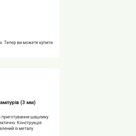
жі. Тепер ви можете купити
мпурів (3 мм)
о приготування шашлику
матично. Конструкція
влений із металу